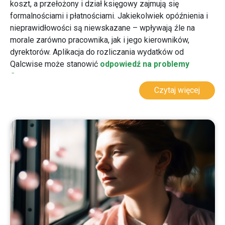
koszt, a przełożony i dział księgowy zajmują się
formalnościami i płatnościami. Jakiekolwiek opóźnienia i
nieprawidłowości są niewskazane – wpływają źle na
morale zarówno pracownika, jak i jego kierowników,
dyrektorów. Aplikacja do rozliczania wydatków od
Qalcwise może stanowić
odpowiedź na problemy
finansowe
tego typu.
Czytaj więcej
Czego możesz od niej oczekiwać? Przede wszystkim,
nasza aplikacja służy do rejestrowania i procesowania
wydatków służbowych, zaliczek. Z jej pomocą
wnioskowanie o zaliczkę
nie jest trudne i żmudne
.
Istnieje możliwość rejestracji i przeprocesowania wydatku
z możliwością podpięcia przydzielonej zaliczki.
Aplikacja do rozliczania wydatków służbowych pomoże
usprawnić procesy
związane z księgowaniem różnych
kosztów (głównie z delegacji). Skorzysta z niej dział
Księgowości oraz wszyscy pracownicy firmy, którzy
ponoszą wydatki służbowe.