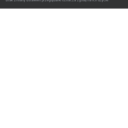
Brak zmiany ustawień przeglądarki oznacza zgodę na ich użycie.
Elektroniczny obieg dokumentów
Automatyzacja procesów HR
Klienci
Wiedza
Cennik
O nas
Kariera
Kontakt
Marketplace